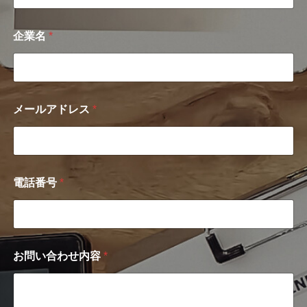
企業名
*
メールアドレス
*
電
電話番号
*
話
番
号
*
メ
ー
お問い合わせ内容
*
ル
ア
ド
レ