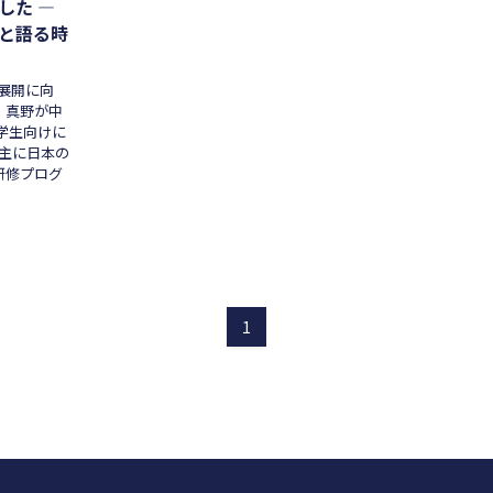
した ―
生と語る時
の展開に向
表・真野が中
学生向けに
、主に日本の
研修プログ
1