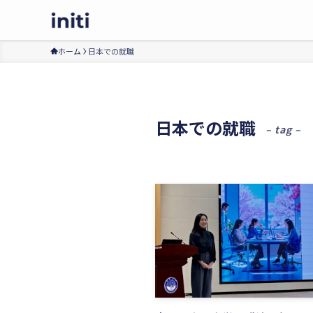
ホーム
日本での就職
日本での就職
– tag –