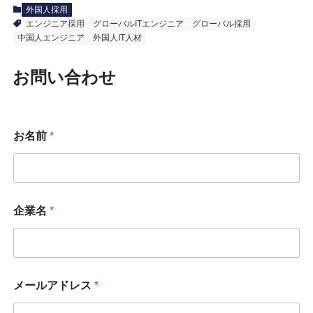
外国人採用
エンジニア採用
グローバルITエンジニア
グローバル採用
中国人エンジニア
外国人IT人材
お問い合わせ
お名前
*
メ
企業名
*
ー
ル
ア
ド
レ
ス
メールアドレス
*
お
名