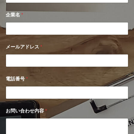
企業名
*
メールアドレス
*
電話番号
*
企
お問い合わせ内容
*
業
名
電
話